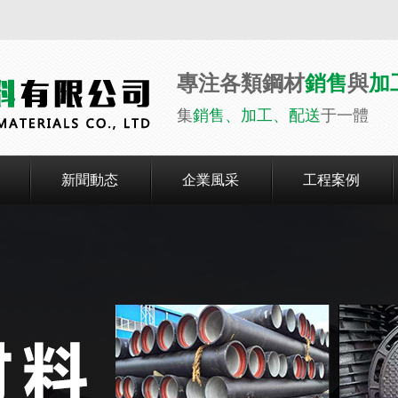
專注各類鋼材
銷售
與
加
集
銷售、加工、配送
于一體
新聞動态
企業風采
工程案例