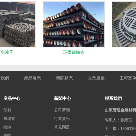
雨水篦子
球墨鑄鐵管
于我們
産品展示
新聞動态
企業風采
工程案
産品中心
新聞中心
聯系我們
型材
公司新聞
山東管通金屬材
無縫管
行業資訊
聯系人：劉經理
鑄鐵
常見問題
手 機：1896356
鋼闆