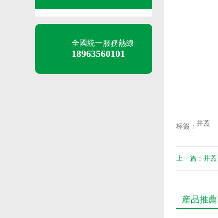
全國統一服務熱線
18963560101
井蓋
标簽：
上一篇：井蓋
産品推薦