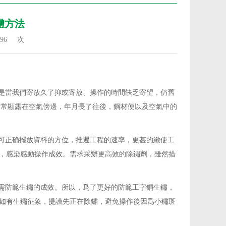
體方法
96
次
是當我們寄放久了抑或寄放、操作的時間缺乏寄望，仍舊
常常顯露在空氣傍邊，年月長了往後，鋼材便以及空氣中的
可正确擺放資料的方位，推遲工程的速率，更甚的緻使工
，感染感動操作成效。需求采辦更高效的除鏽劑，雖然措
需防範生鏽的成效。所以，爲了更好的防範工字鋼生鏽，
如有生鏽征象，提議先正在除鏽，避免操作後因爲小鏽斑