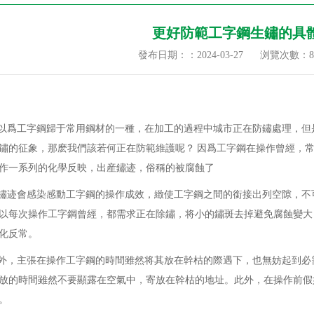
更好防範工字鋼生鏽的具
發布日期：：2024-03-27
浏覽次數：
8
以爲工字鋼歸于常用鋼材的一種，在加工的過程中城市正在防鏽處理，但
鏽的征象，那麽我們該若何正在防範維護呢？ 因爲工字鋼在操作曾經，
作一系列的化學反映，出産鏽迹，俗稱的被腐蝕了
鏽迹會感染感動工字鋼的操作成效，緻使工字鋼之間的銜接出列空隙，不
以每次操作工字鋼曾經，都需求正在除鏽，将小的鏽斑去掉避免腐蝕變大
化反常。
外，主張在操作工字鋼的時間雖然将其放在幹枯的際遇下，也無妨起到必
放的時間雖然不要顯露在空氣中，寄放在幹枯的地址。此外，在操作前假
。