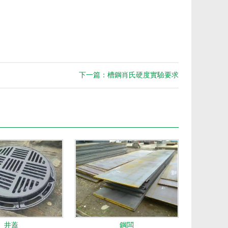
下一篇：槽鋼肖氏硬度實驗要求
井蓋
鋼闆