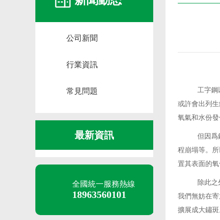
新聞動态
公司新聞
行業資訊
工字鋼
常見問題
或許會出列生
氧氣和水份發
最新資訊
但因爲
程崩塌等。所
置其表面的氧
除此之
全國統一服務熱線
18963560101
我們無妨在寄
擴展成大鏽斑