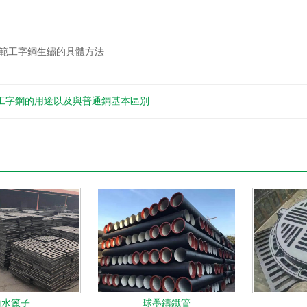
範工字鋼生鏽的具體方法
工字鋼的用途以及與普通鋼基本區别
雨水篦子
球墨鑄鐵管