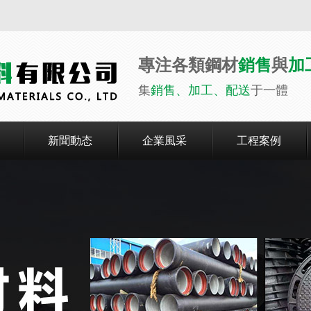
專注各類鋼材
銷售
與
加
集
銷售、加工、配送
于一體
新聞動态
企業風采
工程案例